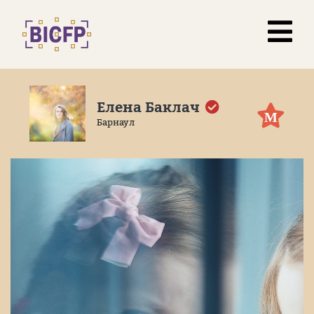
Елена Баклач
М
Барнаул