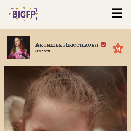
Аксинья Лысенкова
М
Ижевск