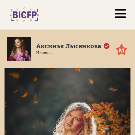
Аксинья Лысенкова
М
Ижевск