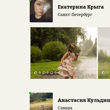
Екатерина Крыга
Санкт-Петербург
0
0
0
0
Анастасия Кульди
Самара