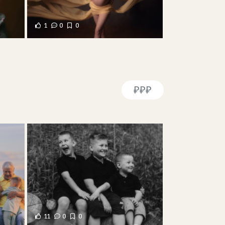
1
0
0
₽₽₽
11
0
0