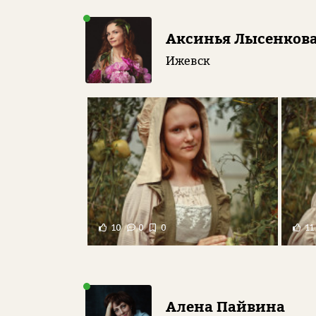
Аксинья Лысенков
Ижевск
10
0
0
11
Алена Пайвина