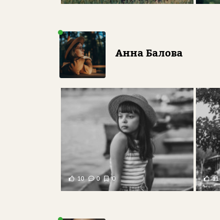
Анна Балова
10
0
0
11