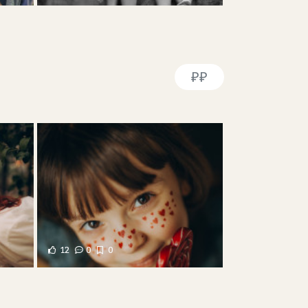
₽₽
12
0
0