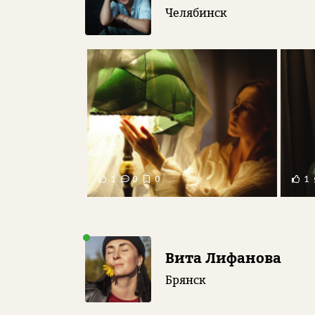
Челябинск
1
0
0
1
Вита Лифанова
Брянск