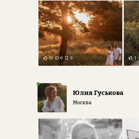
11
0
0
1
Юлия Гуськова
Москва