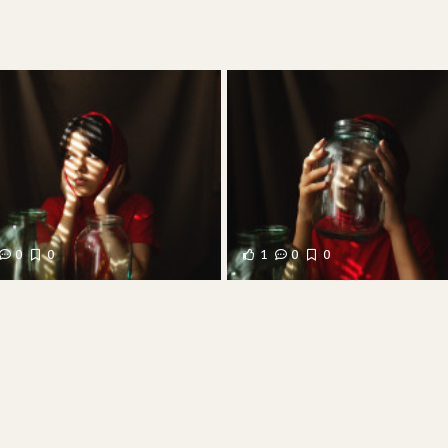
0
0
1
0
0