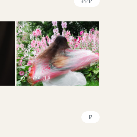
₽₽₽
11
0
0
₽