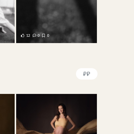
12
0
0
₽₽