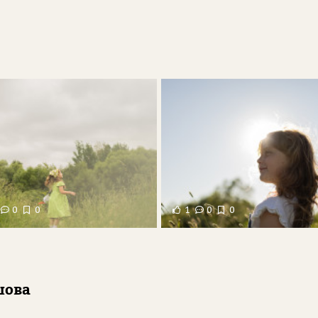
0
0
1
0
0
шова