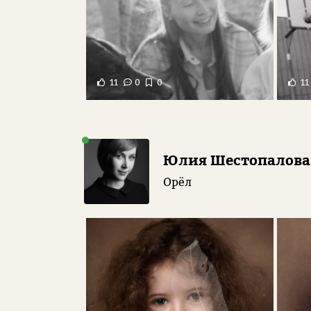
11
0
0
11
Юлия Шестопалова
Орёл