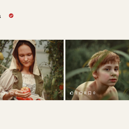
а
0
0
1
0
0