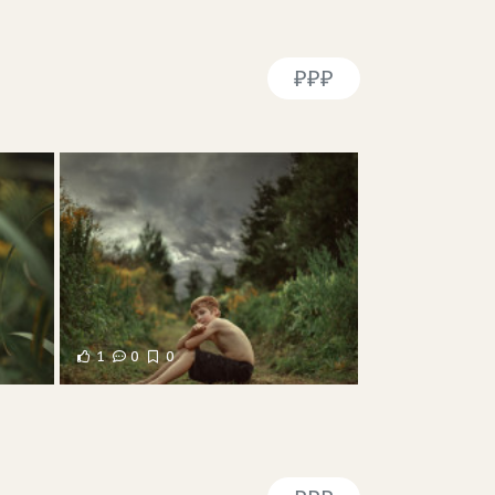
₽₽₽
1
0
0