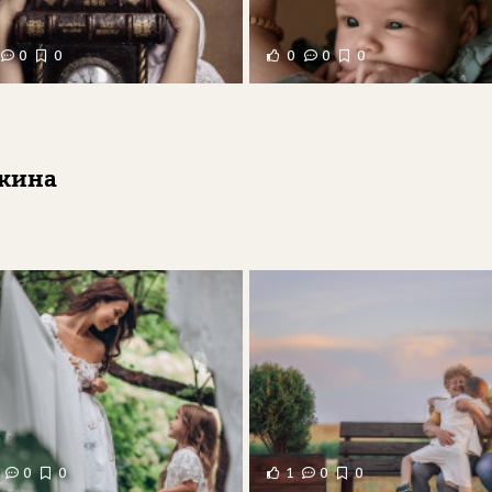
0
0
0
0
0
лкина
0
0
1
0
0