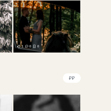
1
0
0
₽₽