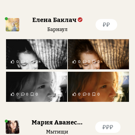
Елена Баклач
₽₽
Барнаул
0
0
0
0
0
0
0
0
0
0
0
0
Мария Аванесова
₽₽₽
Мытищи