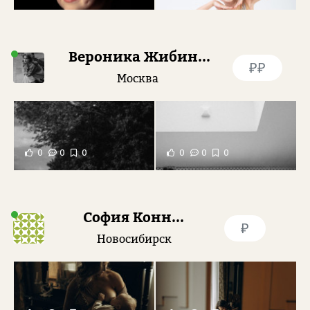
Вероника Жибинова
₽₽
Москва
0
0
0
0
0
0
София Коннова
₽
Новосибирск