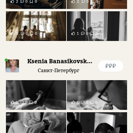
2
0
0
0
0
0
0
0
0
1
0
0
Ksenia Banasikovskaia
₽₽₽
Санкт-Петербург
1
0
0
1
0
0