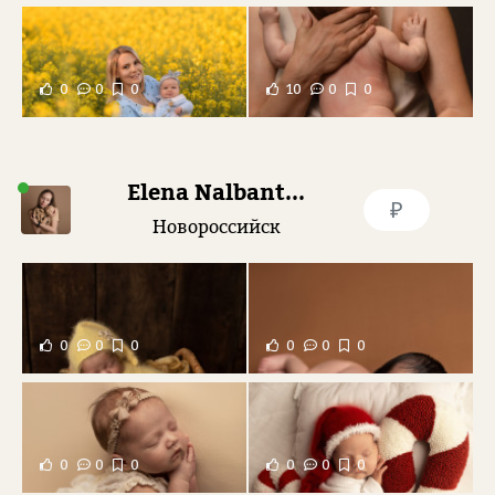
0
0
0
10
0
0
Elena Nalbantova
₽
Новороссийск
0
0
0
0
0
0
0
0
0
0
0
0