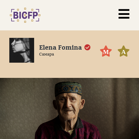
Elena Fomina
М
А
Самара