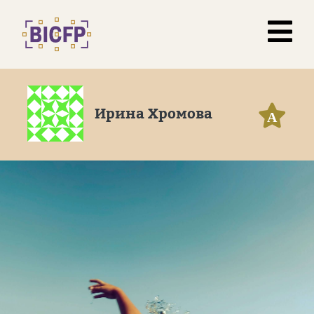
Ирина Хромова
А