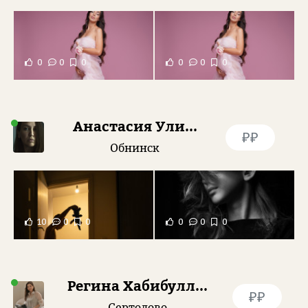
0
0
0
0
0
0
Анастасия Улитко
₽₽
Обнинск
10
0
0
0
0
0
Регина Хабибуллина
₽₽
Сертолово