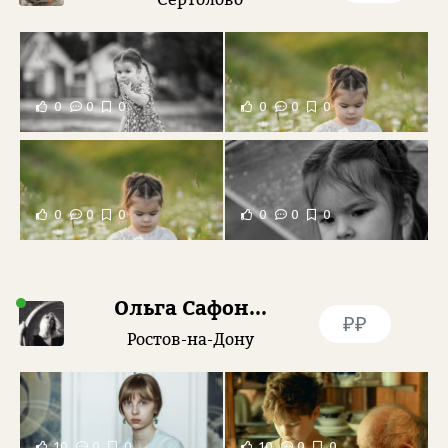
0
0
0
0
0
0
0
0
0
0
0
0
Ольга Сафонова
₽₽
Ростов-на-Дону
10
0
0
10
0
0