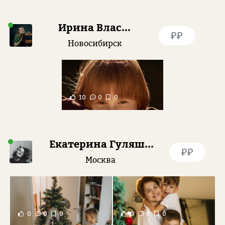
Ирина Власова
₽₽
Новосибирск
10
0
0
Екатерина Гуляшова
₽₽
Москва
0
0
0
0
0
0