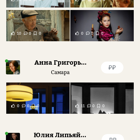
10
0
0
0
0
0
Анна Григорьева
₽₽
Самара
0
0
0
11
0
0
Юлия Липьяйнен
₽₽