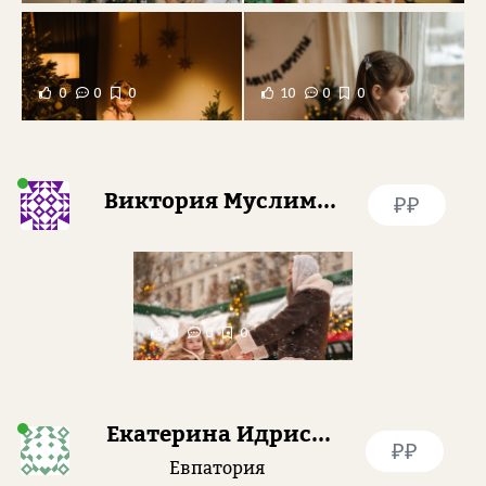
0
0
0
10
0
0
Виктория Муслимова
₽₽
0
0
0
Екатерина Идрисова
₽₽
Евпатория