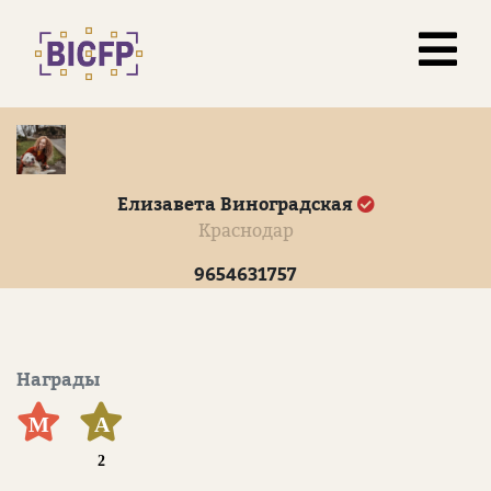
Елизавета Виноградская
Краснодар
9654631757
Награды
М
А
2